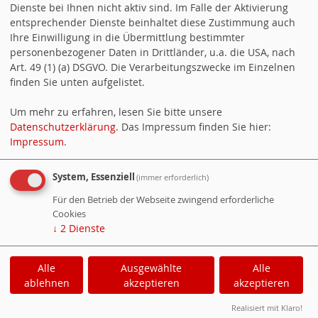
Dienste bei Ihnen nicht aktiv sind. Im Falle der Aktivierung
Alle Termine öffnen
.
entsprechender Dienste beinhaltet diese Zustimmung auch
Ihre Einwilligung in die Übermittlung bestimmter
personenbezogener Daten in Drittländer, u.a. die USA, nach
03.09.2026, 15:00 Uhr
Treffen der AG
Art. 49 (1) (a) DSGVO. Die Verarbeitungszwecke im Einzelnen
60+
finden Sie unten aufgelistet.
14.09.2026, 19:00 Uhr
SPD
Um mehr zu erfahren, lesen Sie bitte unsere
Datenschutzerklärung
. Das Impressum finden Sie hier:
Kreisverband LB, Vorstandssitzung
Impressum
.
01.10.2026, 15:00 Uhr
Treffen der AG
System, Essenziell
(immer erforderlich)
60+
Für den Betrieb der Webseite zwingend erforderliche
Cookies
↓
2
Dienste
ALLE TERMINE
Alle
Ausgewählte
Alle
Cookie-Manager
|
Datenschutzerklärung
|
ablehnen
akzeptieren
akzeptieren
Impressum
Realisiert mit Klaro!