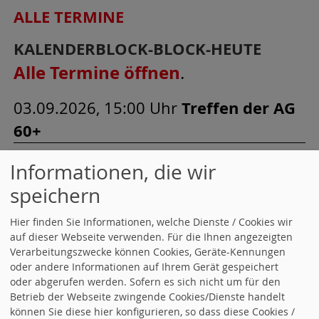
ALLE TERMINE
KALENDERBLOCK-BLOCK-HEUTE
Alle Termine öffnen
.
03.09.2026, 15:00 Uhr
Treffen der AG
60+
14.09.2026, 19:00 Uhr
SPD
Informationen, die wir
Kreisverband LB, Vorstandssitzung
speichern
01.10.2026, 15:00 Uhr
Treffen der AG
Hier finden Sie Informationen, welche Dienste / Cookies wir
auf dieser Webseite verwenden. Für die Ihnen angezeigten
60+
Verarbeitungszwecke können Cookies, Geräte-Kennungen
oder andere Informationen auf Ihrem Gerät gespeichert
ALLE TERMINE
oder abgerufen werden. Sofern es sich nicht um für den
Betrieb der Webseite zwingende Cookies/Dienste handelt
können Sie diese hier konfigurieren, so dass diese Cookies /
KALENDERBLOCK-BLOCK-HEUTE