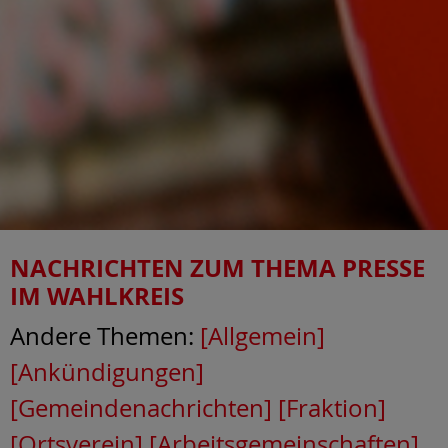
NACHRICHTEN ZUM THEMA
PRESSE
IM WAHLKREIS
Andere Themen:
[Allgemein]
[Ankündigungen]
[Gemeindenachrichten]
[Fraktion]
[Ortsverein]
[Arbeitsgemeinschaften]