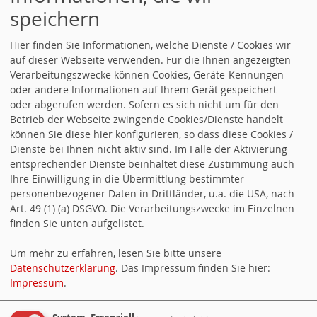
Kreisverband LB, Vorstandssitzung
speichern
01.10.2026, 15:00 Uhr
Treffen der AG
Hier finden Sie Informationen, welche Dienste / Cookies wir
auf dieser Webseite verwenden. Für die Ihnen angezeigten
60+
Verarbeitungszwecke können Cookies, Geräte-Kennungen
oder andere Informationen auf Ihrem Gerät gespeichert
ALLE TERMINE
oder abgerufen werden. Sofern es sich nicht um für den
Betrieb der Webseite zwingende Cookies/Dienste handelt
können Sie diese hier konfigurieren, so dass diese Cookies /
KALENDERBLOCK-BLOCK-HEUTE
Dienste bei Ihnen nicht aktiv sind. Im Falle der Aktivierung
Alle Termine öffnen
.
entsprechender Dienste beinhaltet diese Zustimmung auch
Ihre Einwilligung in die Übermittlung bestimmter
personenbezogener Daten in Drittländer, u.a. die USA, nach
03.09.2026, 15:00 Uhr
Treffen der AG
Art. 49 (1) (a) DSGVO. Die Verarbeitungszwecke im Einzelnen
60+
finden Sie unten aufgelistet.
14.09.2026, 19:00 Uhr
SPD
Um mehr zu erfahren, lesen Sie bitte unsere
Datenschutzerklärung
. Das Impressum finden Sie hier:
Kreisverband LB, Vorstandssitzung
Impressum
.
01.10.2026, 15:00 Uhr
Treffen der AG